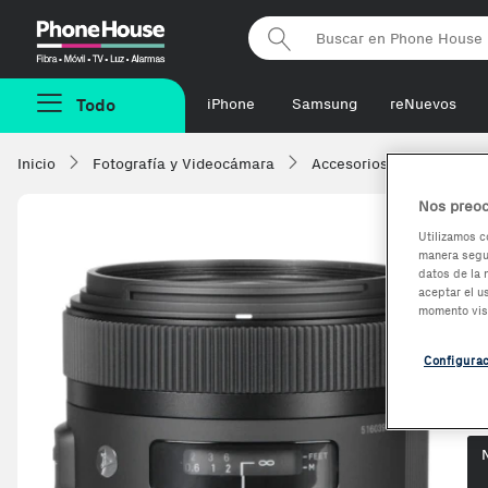
Phonehouse
Todo
iPhone
Samsung
reNuevos
Inicio
Fotografía y Videocámara
Accesorios
Objetivo
Nos preoc
Utilizamos c
manera segur
S
datos de la 
aceptar el u
(
momento vis
Configura
Op