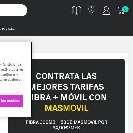
0
anquicia
er funcionar de
medir y obtener
CONTRATA LAS
 configurar y
o en cualquier
MEJORES TARIFAS
FIBRA + MÓVIL CON
 las cookies
MASMOVIL
FIBRA 300MB + 50GB MASMOVIL POR
34,90€/MES