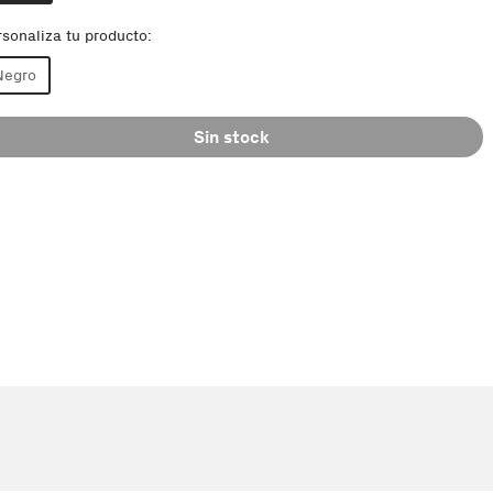
rsonaliza tu producto:
Negro
Sin stock