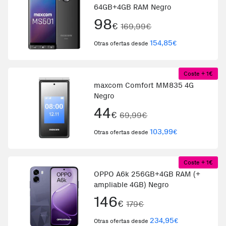
64GB+4GB RAM Negro
98
€
169,99€
154,85
€
Otras ofertas desde
Coste + 1€
maxcom Comfort MM835 4G
Negro
44
€
69,99€
103,99
€
Otras ofertas desde
Coste + 1€
OPPO A6k 256GB+4GB RAM (+
ampliable 4GB) Negro
146
€
179€
234,95
€
Otras ofertas desde