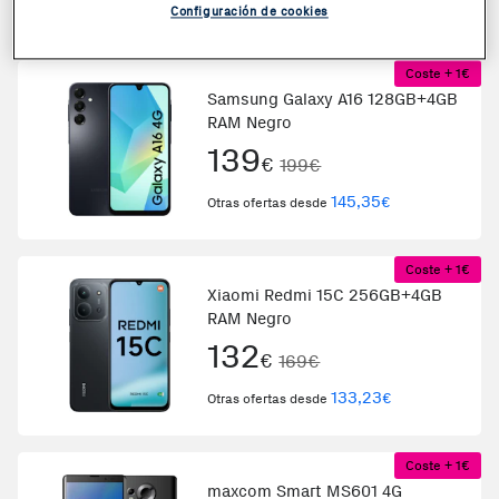
168,78
€
Otras ofertas desde
Configuración de cookies
Coste + 1€
Samsung Galaxy A16 128GB+4GB
RAM Negro
139
€
199€
145,35
€
Otras ofertas desde
Coste + 1€
Xiaomi Redmi 15C 256GB+4GB
RAM Negro
132
€
169€
133,23
€
Otras ofertas desde
Coste + 1€
maxcom Smart MS601 4G