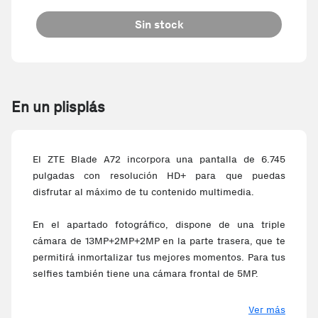
Sin stock
En un plisplás
El ZTE Blade A72 incorpora una pantalla de 6.745
pulgadas con resolución HD+ para que puedas
disfrutar al máximo de tu contenido multimedia.
En el apartado fotográfico, dispone de una triple
cámara de 13MP+2MP+2MP en la parte trasera, que te
permitirá inmortalizar tus mejores momentos. Para tus
selfies también tiene una cámara frontal de 5MP.
Además no tendrás que preocuparte por la batería, ya
Ver más