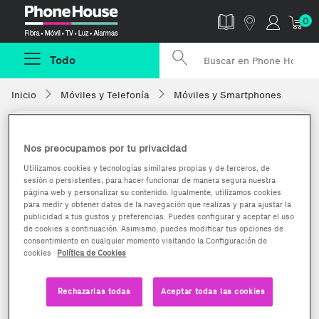
Phonehouse
0
Todo
Inicio
Móviles y Telefonía
Móviles y Smartphones
Nos preocupamos por tu privacidad
Utilizamos cookies y tecnologías similares propias y de terceros, de
sesión o persistentes, para hacer funcionar de manera segura nuestra
página web y personalizar su contenido. Igualmente, utilizamos cookies
para medir y obtener datos de la navegación que realizas y para ajustar la
publicidad a tus gustos y preferencias. Puedes configurar y aceptar el uso
de cookies a continuación. Asimismo, puedes modificar tus opciones de
consentimiento en cualquier momento visitando la Configuración de
cookies
Política de Cookies
Rechazarlas todas
Aceptar todas las cookies