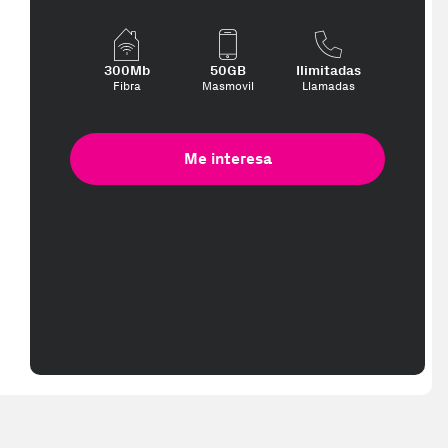
retas marcas de uso - 12 meses de garantía - compatible con todos l
300Mb
50GB
Ilimitadas
Fibra
Masmovil
Llamadas
Me interesa