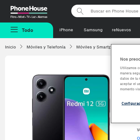
Phonehouse
Todo
iPhone
Samsung
reNuevos
Inicio
Móviles y Telefonía
Móviles y Smartphones
Xi
Nos preoc
Utilizamos c
manera segur
-64,06€
datos de la 
aceptar el u
momento vis
R
Configura
E
V
O