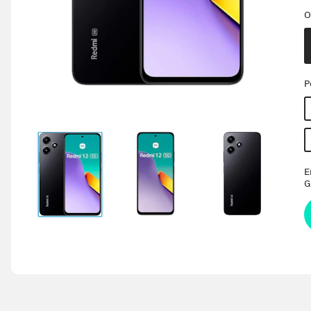
O
P
E
G