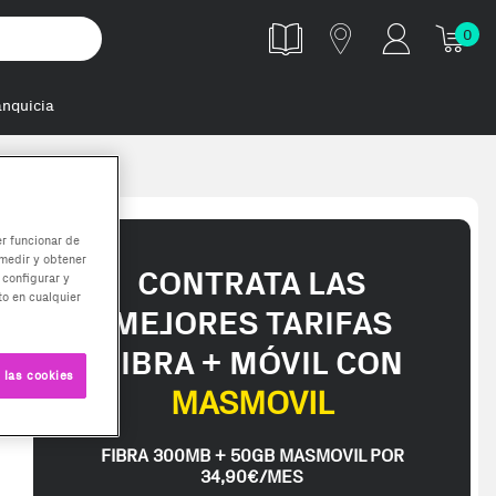
0
anquicia
er funcionar de
medir y obtener
CONTRATA LAS
 configurar y
o en cualquier
MEJORES TARIFAS
FIBRA + MÓVIL CON
 las cookies
MASMOVIL
FIBRA 300MB + 50GB MASMOVIL POR
34,90€/MES