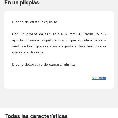
En un plisplás
Diseño de cristal exquisito
Con un grosor de tan solo 8,17 mm, el Redmi 12 5G
aporta un nuevo significado a lo que significa verse y
sentirse bien gracias a su elegante y duradero diseño
con cristal trasero.
Diseño decorativo de cámara infinita
Con cámaras integradas a la perfección y un diseño
Ver más
premium con cristal trasero, el Redmi 12 5G destaca
realmente sobre la competencia.
Resistencia a las salpicaduras y al polvo IP53
Con la protección IP53, el Redmi 12 5G es aún más
Todas las características