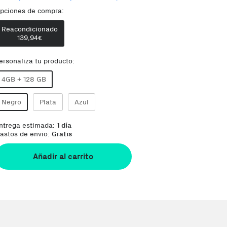
pciones de compra:
Comentario del vendedor:
excelente estado, disc
Reacondicionado
139,94
€
ersonaliza tu producto:
4GB + 128 GB
Negro
Plata
Azul
ntrega estimada:
1 día
astos de envio:
Gratis
Añadir al carrito