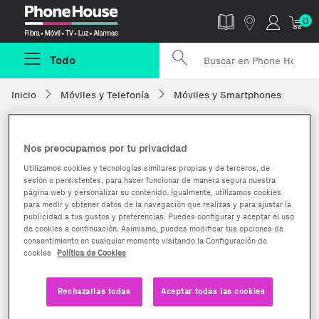
Phonehouse
0
Todo
Inicio
Móviles y Telefonía
Móviles y Smartphones
Nos preocupamos por tu privacidad
Utilizamos cookies y tecnologías similares propias y de terceros, de
sesión o persistentes, para hacer funcionar de manera segura nuestra
página web y personalizar su contenido. Igualmente, utilizamos cookies
para medir y obtener datos de la navegación que realizas y para ajustar la
publicidad a tus gustos y preferencias. Puedes configurar y aceptar el uso
de cookies a continuación. Asimismo, puedes modificar tus opciones de
consentimiento en cualquier momento visitando la Configuración de
cookies
Política de Cookies
Rechazarlas todas
Aceptar todas las cookies