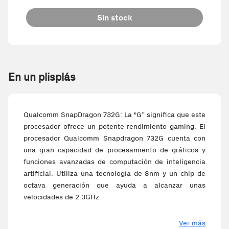
Sin stock
En un plisplás
Qualcomm SnapDragon 732G: La "G” significa que este
procesador ofrece un potente rendimiento gaming. El
procesador Qualcomm Snapdragon 732G cuenta con
una gran capacidad de procesamiento de gráficos y
funciones avanzadas de computación de inteligencia
artificial. Utiliza una tecnología de 8nm y un chip de
octava generación que ayuda a alcanzar unas
velocidades de 2.3GHz.
Exactamente la pantalla de vanguardia que necesitas:
Ver más