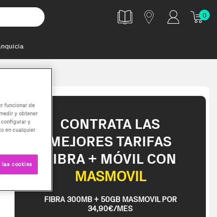
0
anquicia
er funcionar de
medir y obtener
CONTRATA LAS
 configurar y
o en cualquier
MEJORES TARIFAS
FIBRA + MÓVIL CON
 las cookies
MASMOVIL
FIBRA 300MB + 50GB MASMOVIL POR
34,90€/MES