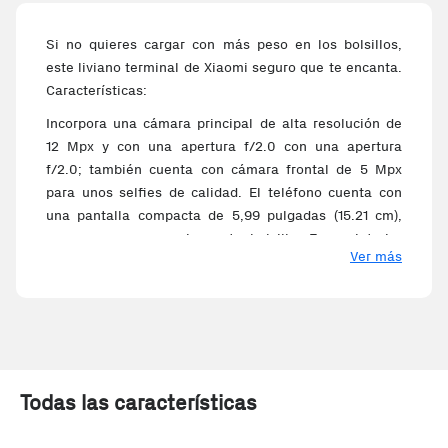
Si no quieres cargar con más peso en los bolsillos,
este liviano terminal de Xiaomi seguro que te encanta.
Características:
Incorpora una cámara principal de alta resolución de
12 Mpx y con una apertura f/2.0 con una apertura
f/2.0; también cuenta con cámara frontal de 5 Mpx
para unos selfies de calidad. El teléfono cuenta con
una pantalla compacta de 5,99 pulgadas (15.21 cm),
que no ocupa espacio en tu bolsillo. En su interior
Ver más
alberga un procesador de 8 núcleos diseñado por
Qualcomm. Disfruta de la carga inalámbrica que tiene
este terminal para alimentar su batería de 3400 mAh
de capacidad , y tiene conectividad de tipo Tipo C.
Puedes ampliar sus capacidades a través de
conectores para sonido de tipo Bluetooth y Tipo C, y la
Todas las características
conexión Bluetooth v4.2 para que puedas sincronizar
el teléfono con accesorios compatibles. Equipado con