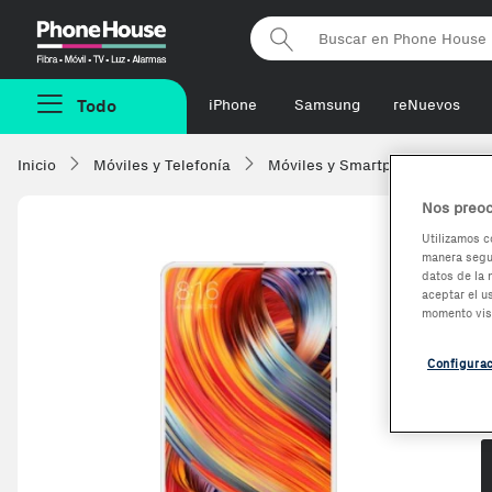
Phonehouse
Todo
iPhone
Samsung
reNuevos
Inicio
Móviles y Telefonía
Móviles y Smartphones
Xi
Nos preoc
Utilizamos c
manera segur
datos de la 
aceptar el u
momento vis
Configura
O