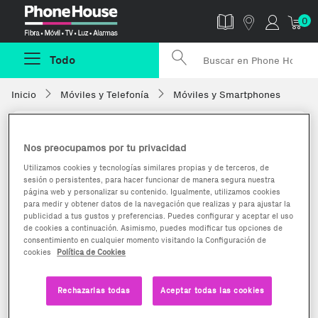
Phonehouse
0
Todo
Inicio
Móviles y Telefonía
Móviles y Smartphones
Nos preocupamos por tu privacidad
Utilizamos cookies y tecnologías similares propias y de terceros, de
sesión o persistentes, para hacer funcionar de manera segura nuestra
página web y personalizar su contenido. Igualmente, utilizamos cookies
para medir y obtener datos de la navegación que realizas y para ajustar la
publicidad a tus gustos y preferencias. Puedes configurar y aceptar el uso
de cookies a continuación. Asimismo, puedes modificar tus opciones de
consentimiento en cualquier momento visitando la Configuración de
cookies
Política de Cookies
Rechazarlas todas
Aceptar todas las cookies