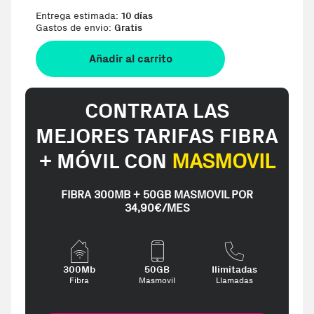
Entrega estimada:
10 días
Gastos de envio:
Gratis
Añadir al carrito
CONTRATA LAS
MEJORES TARIFAS FIBRA
+ MÓVIL CON
MASMOVIL
FIBRA 300MB + 50GB MASMOVIL POR
34,90€/MES
300Mb
50GB
Ilimitadas
Fibra
Masmovil
Llamadas