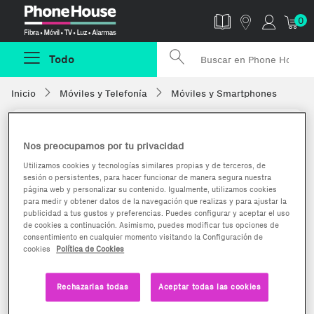
Phonehouse
0
Todo
Inicio
Móviles y Telefonía
Móviles y Smartphones
Nos preocupamos por tu privacidad
Utilizamos cookies y tecnologías similares propias y de terceros, de
sesión o persistentes, para hacer funcionar de manera segura nuestra
página web y personalizar su contenido. Igualmente, utilizamos cookies
para medir y obtener datos de la navegación que realizas y para ajustar la
publicidad a tus gustos y preferencias. Puedes configurar y aceptar el uso
de cookies a continuación. Asimismo, puedes modificar tus opciones de
consentimiento en cualquier momento visitando la Configuración de
cookies
Política de Cookies
Rechazarlas todas
Aceptar todas las cookies