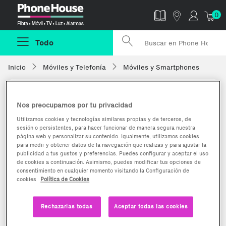
Phonehouse
0
Todo
Inicio
Móviles y Telefonía
Móviles y Smartphones
Nos preocupamos por tu privacidad
Utilizamos cookies y tecnologías similares propias y de terceros, de
sesión o persistentes, para hacer funcionar de manera segura nuestra
página web y personalizar su contenido. Igualmente, utilizamos cookies
para medir y obtener datos de la navegación que realizas y para ajustar la
publicidad a tus gustos y preferencias. Puedes configurar y aceptar el uso
de cookies a continuación. Asimismo, puedes modificar tus opciones de
consentimiento en cualquier momento visitando la Configuración de
cookies
Política de Cookies
Rechazarlas todas
Aceptar todas las cookies