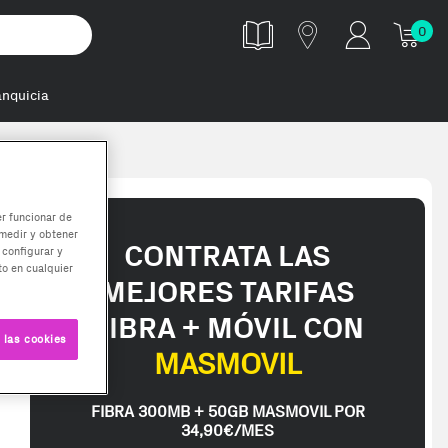
0
anquicia
er funcionar de
medir y obtener
CONTRATA LAS
 configurar y
o en cualquier
MEJORES TARIFAS
FIBRA + MÓVIL CON
 las cookies
MASMOVIL
FIBRA 300MB + 50GB MASMOVIL POR
34,90€/MES