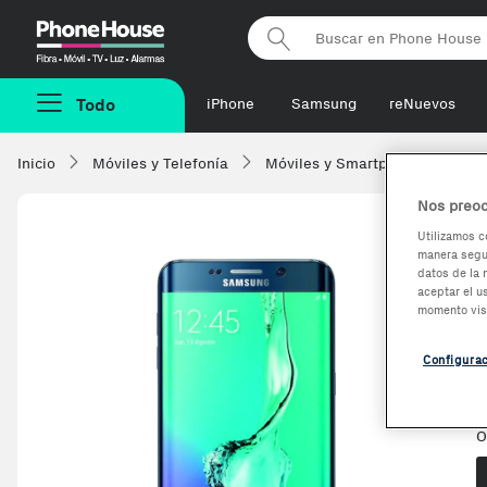
Phonehouse
Todo
iPhone
Samsung
reNuevos
Inicio
Móviles y Telefonía
Móviles y Smartphones
Sa
Nos preoc
Utilizamos c
manera segur
datos de la 
aceptar el u
momento vis
E
Configura
O