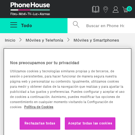
Phonehouse
0
Todo
Inicio
Móviles y Telefonía
Móviles y Smartphones
Nos preocupamos por tu privacidad
Utilizamos cookies y tecnologías similares propias y de terceros, de
sesión o persistentes, para hacer funcionar de manera segura nuestra
página web y personalizar su contenido. Igualmente, utilizamos cookies
para medir y obtener datos de la navegación que realizas y para ajustar la
publicidad a tus gustos y preferencias. Puedes configurar y aceptar el uso
de cookies a continuación. Asimismo, puedes modificar tus opciones de
consentimiento en cualquier momento visitando la Configuración de
cookies
Política de Cookies
Rechazarlas todas
Aceptar todas las cookies