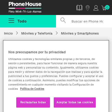
Phonehouse
0
Todo
Inicio
Móviles y Telefonía
Móviles y Smartphones
Nos preocupamos por tu privacidad
Utilizamos cookies y tecnologías similares propias y de terceros, de
sesión o persistentes, para hacer funcionar de manera segura nuestra
página web y personalizar su contenido. Igualmente, utilizamos cookies
para medir y obtener datos de la navegación que realizas y para ajustar la
publicidad a tus gustos y preferencias. Puedes configurar y aceptar el uso
de cookies a continuación. Asimismo, puedes modificar tus opciones de
consentimiento en cualquier momento visitando la Configuración de
cookies
Política de Cookies
Rechazarlas todas
Aceptar todas las cookies