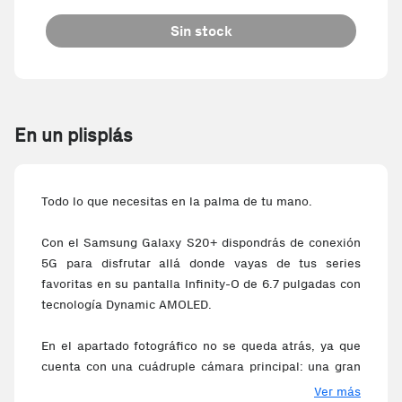
Sin stock
En un plisplás
Todo lo que necesitas en la palma de tu mano.
Con el Samsung Galaxy S20+ dispondrás de conexión
5G para disfrutar allá donde vayas de tus series
favoritas en su pantalla Infinity-O de 6.7 pulgadas con
tecnología Dynamic AMOLED.
En el apartado fotográfico no se queda atrás, ya que
cuenta con una cuádruple cámara principal: una gran
angular de 12MP, una teleobjetivo de 64MP, una ultra
Ver más