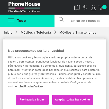
Phonehouse
0
Todo
Inicio
Móviles y Telefonía
Móviles y Smartphones
Nos preocupamos por tu privacidad
Utilizamos cookies y tecnologías similares propias y de terceros, de
sesión o persistentes, para hacer funcionar de manera segura nuestra
página web y personalizar su contenido. Igualmente, utilizamos cookies
para medir y obtener datos de la navegación que realizas y para ajustar la
publicidad a tus gustos y preferencias. Puedes configurar y aceptar el uso
de cookies a continuación. Asimismo, puedes modificar tus opciones de
consentimiento en cualquier momento visitando la Configuración de
cookies
Política de Cookies
Rechazarlas todas
Aceptar todas las cookies