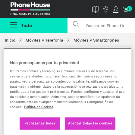
Phonehouse
0
Todo
Inicio
Móviles y Telefonía
Móviles y Smartphones
Nos preocupamos por tu privacidad
Utilizamos cookies y tecnologías similares propias y de terceros, de
sesión o persistentes, para hacer funcionar de manera segura nuestra
página web y personalizar su contenido. Igualmente, utilizamos cookies
para medir y obtener datos de la navegación que realizas y para ajustar la
publicidad a tus gustos y preferencias. Puedes configurar y aceptar el uso
de cookies a continuación. Asimismo, puedes modificar tus opciones de
consentimiento en cualquier momento visitando la Configuración de
cookies
Política de Cookies
Rechazarlas todas
Aceptar todas las cookies