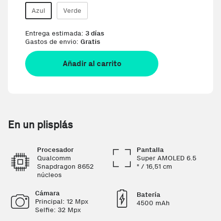
Azul
Verde
Entrega estimada:
3 días
Gastos de envio:
Gratis
Añadir al carrito
En un plisplás
Procesador
Pantalla
Qualcomm
Super AMOLED 6.5
Snapdragon 8652
" / 16,51 cm
núcleos
Cámara
Batería
Principal: 12 Mpx
4500 mAh
Selfie: 32 Mpx