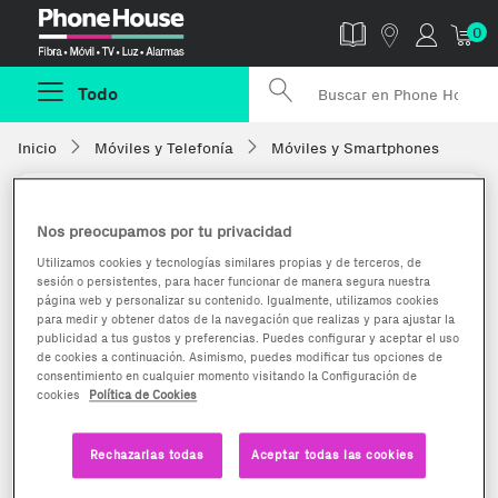
Phonehouse
0
Todo
Inicio
Móviles y Telefonía
Móviles y Smartphones
Nos preocupamos por tu privacidad
Utilizamos cookies y tecnologías similares propias y de terceros, de
sesión o persistentes, para hacer funcionar de manera segura nuestra
página web y personalizar su contenido. Igualmente, utilizamos cookies
para medir y obtener datos de la navegación que realizas y para ajustar la
publicidad a tus gustos y preferencias. Puedes configurar y aceptar el uso
de cookies a continuación. Asimismo, puedes modificar tus opciones de
consentimiento en cualquier momento visitando la Configuración de
cookies
Política de Cookies
Rechazarlas todas
Aceptar todas las cookies