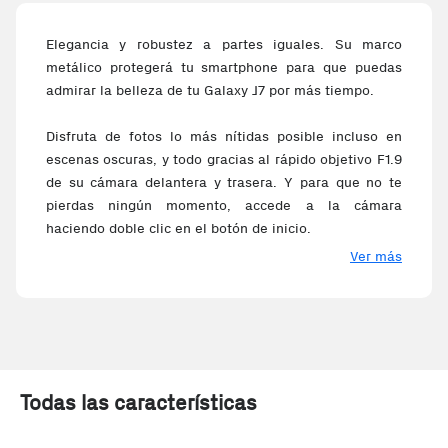
Elegancia y robustez a partes iguales. Su marco
metálico protegerá tu smartphone para que puedas
admirar la belleza de tu Galaxy J7 por más tiempo.
Disfruta de fotos lo más nítidas posible incluso en
escenas oscuras, y todo gracias al rápido objetivo F1.9
de su cámara delantera y trasera. Y para que no te
pierdas ningún momento, accede a la cámara
haciendo doble clic en el botón de inicio.
Ver más
Con Galaxy J7 no tendrás perfil malo. Gracias a su LED
frontal y el modo belleza, siempre saldrás perfecto.
Además, con el reconocimiento de saludo podrás
hacer el selfie perfecto en cuestión de segundos.
Disfruta de tu smartphone y sus aplicaciones de forma
Todas las características
totalmente fluida por más tiempo gracias a su batería
de gran duración y el modo ultrahorro de energía.