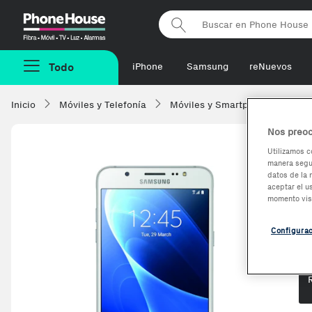
Phonehouse
Todo
iPhone
Samsung
reNuevos
Inicio
Móviles y Telefonía
Móviles y Smartphones
Sa
Nos preoc
Utilizamos c
manera segur
S
datos de la 
aceptar el u
momento vis
Es
Configura
Op