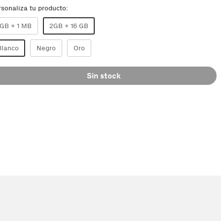
rsonaliza tu producto:
1GB + 1 MB
2GB + 16 GB
Blanco
Negro
Oro
Sin stock