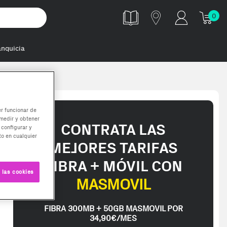
0
anquicia
er funcionar de
medir y obtener
CONTRATA LAS
 configurar y
o en cualquier
MEJORES TARIFAS
FIBRA + MÓVIL CON
 las cookies
MASMOVIL
FIBRA 300MB + 50GB MASMOVIL POR
34,90€/MES