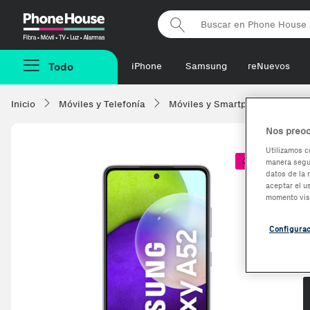
Phonehouse
Todo
iPhone
Samsung
reNuevos
Inicio
Móviles y Telefonía
Móviles y Smartphones
Sa
Nos preoc
Utilizamos c
Coste + 1€
manera segur
datos de la 
aceptar el u
momento vis
Configura
O