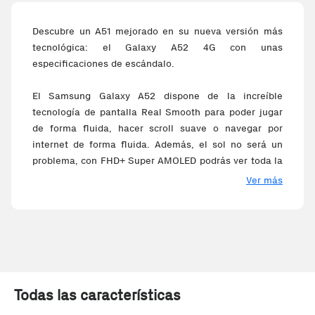
Descubre un A51 mejorado en su nueva versión más
tecnológica: el Galaxy A52 4G con unas
especificaciones de escándalo.
El Samsung Galaxy A52 dispone de la increíble
tecnología de pantalla Real Smooth para poder jugar
de forma fluida, hacer scroll suave o navegar por
internet de forma fluida. Además, el sol no será un
problema, con FHD+ Super AMOLED podrás ver toda la
pantalla perfectamente sin importar de la cantidad de
Ver más
luminosidad.
Que quede constancia de los momentos que vives con
los 64MP con OIS para obtener estupendos resultados
en nitidez y claridad. Además, con tu Galaxy A52
podrás hacerte los mejores selfies con los tuyos
gracias a los 32MP de la cámara interna y desenfoque
Todas las características
para ser el protagonista de tus retratos.