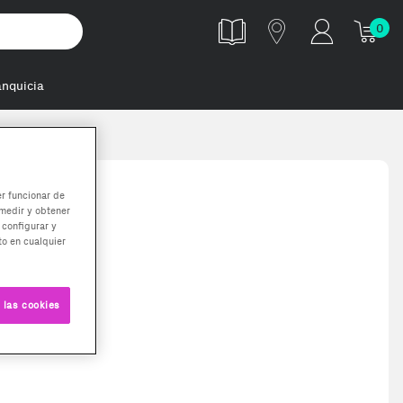
0
anquicia
er funcionar de
medir y obtener
 configurar y
o en cualquier
 las cookies