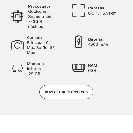
Procesador
Pantalla
Qualcomm
6.5 " / 16,51 cm
Snapdragon
720G 8
núcleos
Cámara
Batería
Principal: 64
4500 mAh
Mpx Selfie: 32
Mpx
Memoria
RAM
interna
6GB
128 GB
Más detalles técnicos