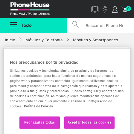
Phonehouse
0
Todo
Inicio
Móviles y Telefonía
Móviles y Smartphones
Nos preocupamos por tu privacidad
Utilizamos cookies y tecnologías similares propias y de terceros, de
sesión o persistentes, para hacer funcionar de manera segura nuestra
página web y personalizar su contenido. Igualmente, utilizamos cookies
para medir y obtener datos de la navegación que realizas y para ajustar la
publicidad a tus gustos y preferencias. Puedes configurar y aceptar el uso
de cookies a continuación. Asimismo, puedes modificar tus opciones de
consentimiento en cualquier momento visitando la Configuración de
cookies
Política de Cookies
Rechazarlas todas
Aceptar todas las cookies