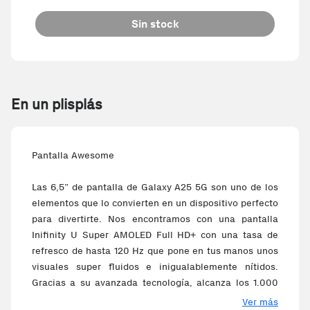
Sin stock
En un plisplás
Pantalla Awesome
Las 6,5” de pantalla de Galaxy A25 5G son uno de los
elementos que lo convierten en un dispositivo perfecto
para divertirte. Nos encontramos con una pantalla
Inifinity U Super AMOLED Full HD+ con una tasa de
refresco de hasta 120 Hz que pone en tus manos unos
visuales super fluidos e inigualablemente nítidos.
Gracias a su avanzada tecnología, alcanza los 1.000
nits de brillo, garantizando así una visibilidad perfecta
Ver más