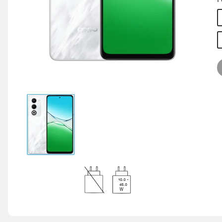
10.0 -
45.0
W