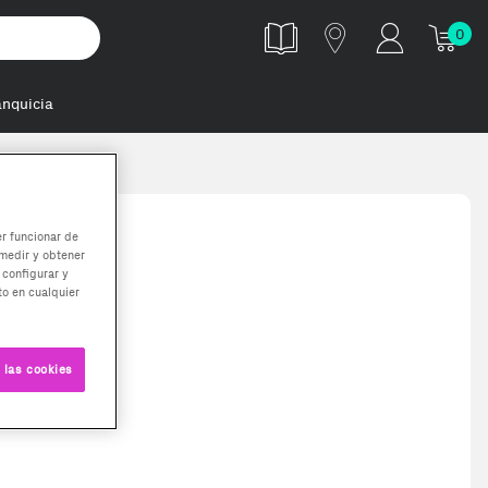
0
anquicia
er funcionar de
medir y obtener
 configurar y
o en cualquier
 las cookies