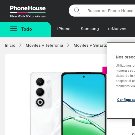
Phonehouse
Todo
iPhone
Samsung
reNuevos
Inicio
Móviles y Telefonía
Móviles y Smartphones
OP
Nos preoc
Utilizamos c
Coste + 1€
manera segur
datos de la 
aceptar el u
momento vis
Configura
O
P