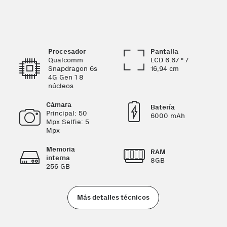
Procesador
Pantalla
Qualcomm
LCD 6.67 " /
Snapdragon 6s
16,94 cm
4G Gen 1 8
núcleos
Cámara
Batería
Principal: 50
6000 mAh
Mpx Selfie: 5
Mpx
Memoria
RAM
interna
8GB
256 GB
Más detalles técnicos