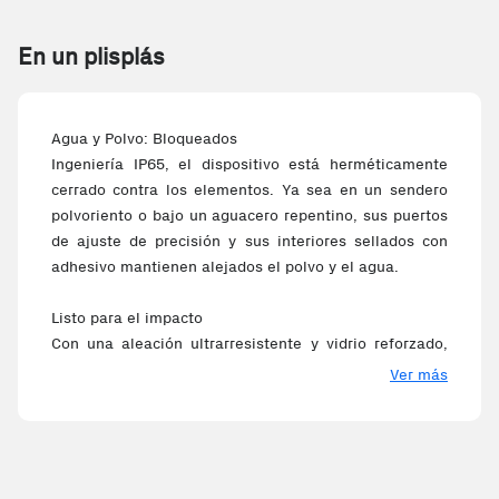
En un plisplás
Agua y Polvo: Bloqueados
Ingeniería IP65, el dispositivo está herméticamente
cerrado contra los elementos. Ya sea en un sendero
polvoriento o bajo un aguacero repentino, sus puertos
de ajuste de precisión y sus interiores sellados con
adhesivo mantienen alejados el polvo y el agua.
Listo para el impacto
Con una aleación ultrarresistente y vidrio reforzado,
este dispositivo no solo soporta caídas, se le resbalan.
Ver más
Certificado para Estándares de Grado Militar y con una
calificación SGS Gold, está diseñado para soportar
golpes y accidentes sin problema.
¿Luz solar? Claro