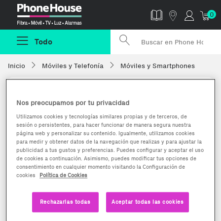
Phonehouse
0
Todo
Inicio
Móviles y Telefonía
Móviles y Smartphones
Nos preocupamos por tu privacidad
Utilizamos cookies y tecnologías similares propias y de terceros, de
sesión o persistentes, para hacer funcionar de manera segura nuestra
página web y personalizar su contenido. Igualmente, utilizamos cookies
para medir y obtener datos de la navegación que realizas y para ajustar la
publicidad a tus gustos y preferencias. Puedes configurar y aceptar el uso
de cookies a continuación. Asimismo, puedes modificar tus opciones de
consentimiento en cualquier momento visitando la Configuración de
cookies
Política de Cookies
Rechazarlas todas
Aceptar todas las cookies