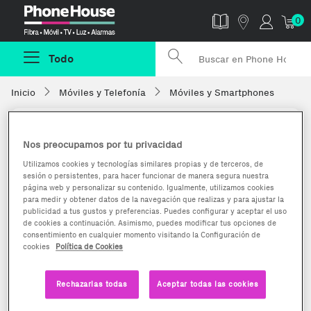
Phonehouse
0
Todo
Inicio
Móviles y Telefonía
Móviles y Smartphones
Nos preocupamos por tu privacidad
Utilizamos cookies y tecnologías similares propias y de terceros, de
sesión o persistentes, para hacer funcionar de manera segura nuestra
página web y personalizar su contenido. Igualmente, utilizamos cookies
para medir y obtener datos de la navegación que realizas y para ajustar la
publicidad a tus gustos y preferencias. Puedes configurar y aceptar el uso
de cookies a continuación. Asimismo, puedes modificar tus opciones de
consentimiento en cualquier momento visitando la Configuración de
cookies
Política de Cookies
Rechazarlas todas
Aceptar todas las cookies