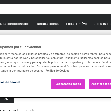
Reacondicionados
Reparaciones
Fibra + móvil
Abre tu fr
awei P9 Plus
upamos por tu privacidad
ookies y tecnologías similares propias y de terceros, de sesión o persistentes, para hac
a nuestra página web y personalizar su contenido. Igualmente, utilizamos cookies para 
Huawei P9 Plus
navegación que realizas y para ajustar la publicidad a tus gustos y preferencias. Puedes
so de cookies a continuación. Asimismo, puedes modificar tus opciones de consentimient
itando la Configuración de cookies
Política de Cookies
0
€
ción de cookies
Rechazarlas todas
Aceptar todas
pciones de compra:
Nuevo
0
€
ersonaliza tu producto: