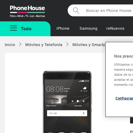
Phonehouse
Todo
iPhone
Samsung
reNuevos
Inicio
Móviles y Telefonía
Móviles y Smartphones
Hu
Nos preoc
Utilizamos c
manera segur
datos de la 
aceptar el u
momento vis
Configura
O
P