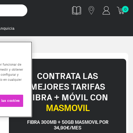
0
anquicia
er funcionar de
medir y obtener
CONTRATA LAS
 configurar y
o en cualquier
MEJORES TARIFAS
FIBRA + MÓVIL CON
 las cookies
MASMOVIL
FIBRA 300MB + 50GB MASMOVIL POR
34,90€/MES