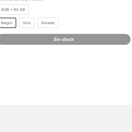
4GB + 64 GB
Negro
Gris
Dorado
Sin stock