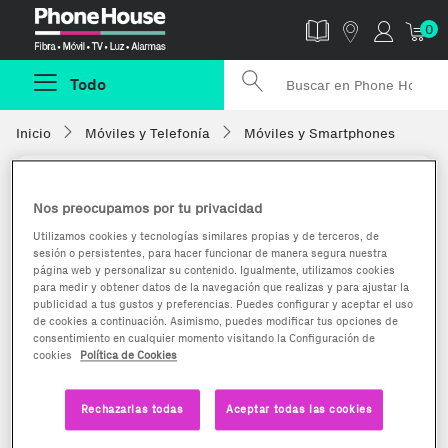
Phonehouse
0
Todo
Inicio
Móviles y Telefonía
Móviles y Smartphones
Nos preocupamos por tu privacidad
Utilizamos cookies y tecnologías similares propias y de terceros, de
sesión o persistentes, para hacer funcionar de manera segura nuestra
página web y personalizar su contenido. Igualmente, utilizamos cookies
para medir y obtener datos de la navegación que realizas y para ajustar la
publicidad a tus gustos y preferencias. Puedes configurar y aceptar el uso
de cookies a continuación. Asimismo, puedes modificar tus opciones de
consentimiento en cualquier momento visitando la Configuración de
cookies
Política de Cookies
Rechazarlas todas
Aceptar todas las cookies