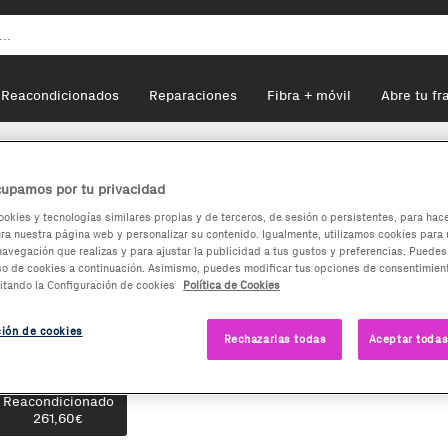
Reacondicionados
Reparaciones
Fibra + móvil
Abre tu fr
awei P30 Pro 128GB+8GB RAM
upamos por tu privacidad
ookies y tecnologías similares propias y de terceros, de sesión o persistentes, para hac
a nuestra página web y personalizar su contenido. Igualmente, utilizamos cookies para 
Huawei P30 Pro 128GB+8GB RAM
navegación que realizas y para ajustar la publicidad a tus gustos y preferencias. Puedes
so de cookies a continuación. Asimismo, puedes modificar tus opciones de consentimient
itando la Configuración de cookies
Política de Cookies
stado:
COMO NUEVO
261,60
€
ción de cookies
Rechazarlas todas
Aceptar todas
pciones de compra:
Reacondicionado
261,60
€