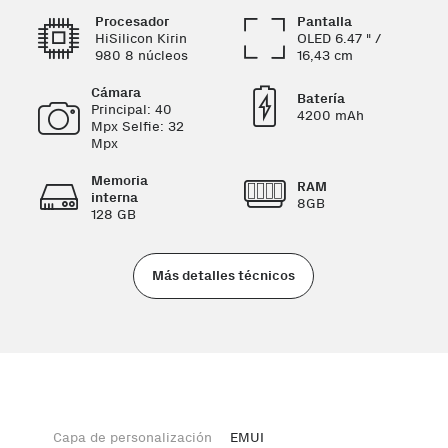
Procesador
Pantalla
HiSilicon Kirin
OLED 6.47 " /
980 8 núcleos
16,43 cm
Cámara
Batería
Principal: 40
4200 mAh
Mpx Selfie: 32
Mpx
Memoria
RAM
interna
8GB
128 GB
Más detalles técnicos
Capa de personalización
EMUI