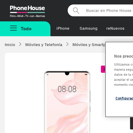
Phonehouse
Todo
iPhone
Samsung
reNuevos
Inicio
Móviles y Telefonía
Móviles y Smartphones
Hu
Nos preoc
Utilizamos c
Coste + 1€
manera segur
datos de la 
aceptar el u
momento vis
E
Configura
O