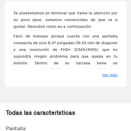
Te presentamos un terminal que llama la atención por
su poco peso, estamos convencidos de que va a
gustar. Descubre cómo es a continuación:
Fácil de manejar porque cuenta con una pantalla
compacta de solo 6,47 pulgadas (16.43 cm) de diagonal
y una resolución de FHD+ (2340x1080), que no
supondrá ningún problema para que quepa en tu
bolsillo. Dentro de su carcasa tiene un
microprocesador de 8 núcleos desarrollado por
Ver más
HiSilicon. Aprovéchate de la carga inalámbrica que
tiene este terminal para alimentar su batería de 4200
mAh de capacidad , y utiliza conectividad de tipo Tipo
C.
Este Huawei tiene una cámara 40 Mpx y con una
Todas las características
apertura f/1.6 con la que podrás hacer fotografías
básicas; y también cuenta con cámara frontal de 32
Mpx y f/2.0 de apertura para tus selfies. Puedes
Pantalla