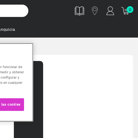
0
anquicia
er funcionar de
medir y obtener
 configurar y
o en cualquier
 las cookies