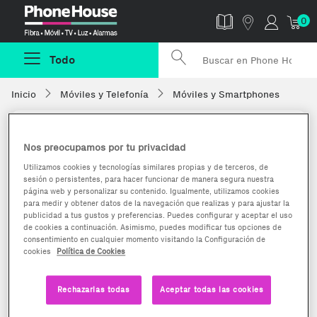
Phonehouse
0
Todo
Inicio
Móviles y Telefonía
Móviles y Smartphones
Nos preocupamos por tu privacidad
Utilizamos cookies y tecnologías similares propias y de terceros, de
sesión o persistentes, para hacer funcionar de manera segura nuestra
página web y personalizar su contenido. Igualmente, utilizamos cookies
para medir y obtener datos de la navegación que realizas y para ajustar la
publicidad a tus gustos y preferencias. Puedes configurar y aceptar el uso
de cookies a continuación. Asimismo, puedes modificar tus opciones de
consentimiento en cualquier momento visitando la Configuración de
cookies
Política de Cookies
Rechazarlas todas
Aceptar todas las cookies