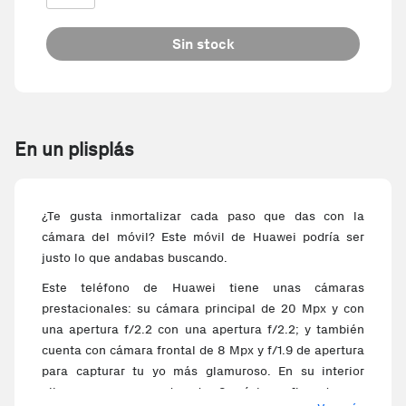
Sin stock
En un plisplás
¿Te gusta inmortalizar cada paso que das con la
cámara del móvil? Este móvil de Huawei podría ser
justo lo que andabas buscando.
Este teléfono de Huawei tiene unas cámaras
prestacionales: su cámara principal de 20 Mpx y con
una apertura f/2.2 con una apertura f/2.2; y también
cuenta con cámara frontal de 8 Mpx y f/1.9 de apertura
para capturar tu yo más glamuroso. En su interior
alberga un procesador de 8 núcleos firmado por