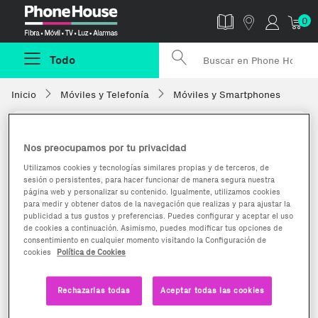
Phonehouse
0
Todo
Inicio
Móviles y Telefonía
Móviles y Smartphones
Nos preocupamos por tu privacidad
Utilizamos cookies y tecnologías similares propias y de terceros, de
sesión o persistentes, para hacer funcionar de manera segura nuestra
página web y personalizar su contenido. Igualmente, utilizamos cookies
para medir y obtener datos de la navegación que realizas y para ajustar la
publicidad a tus gustos y preferencias. Puedes configurar y aceptar el uso
de cookies a continuación. Asimismo, puedes modificar tus opciones de
consentimiento en cualquier momento visitando la Configuración de
cookies
Política de Cookies
Rechazarlas todas
Aceptar todas las cookies