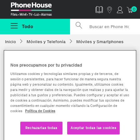
Phonehouse
0
Todo
Inicio
Móviles y Telefonía
Móviles y Smartphones
Nos preocupamos por tu privacidad
Utilizamos cookies y tecnologías similares propias y de terceros, de
sesión o persistentes, para hacer funcionar de manera segura nuestra
página web y personalizar su contenido. Igualmente, utilizamos cookies
para medir y obtener datos de la navegación que realizas y para ajustar la
publicidad a tus gustos y preferencias. Puedes configurar y aceptar el uso
de cookies a continuación. Asimismo, puedes modificar tus opciones de
consentimiento en cualquier momento visitando la Configuración de
cookies
Política de Cookies
Rechazarlas todas
Aceptar todas las cookies