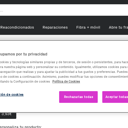
Reacondicionados
Reparaciones
Fibra + móvil
Abre tu fr
ogle Nexus 6
upamos por tu privacidad
ookies y tecnologías similares propias y de terceros, de sesión o persistentes, para hac
a nuestra página web y personalizar su contenido. Igualmente, utilizamos cookies para 
Google Nexus 6
navegación que realizas y para ajustar la publicidad a tus gustos y preferencias. Puedes
so de cookies a continuación. Asimismo, puedes modificar tus opciones de consentimient
itando la Configuración de cookies
Política de Cookies
3,93
€
ción de cookies
Rechazarlas todas
Aceptar todas
pciones de compra:
Nuevo
3,93
€
ersonaliza tu producto: