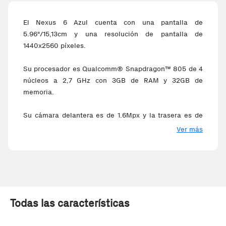
El Nexus 6 Azul cuenta con una pantalla de
5.96"/15,13cm y una resolución de pantalla de
1440x2560 píxeles.
Su procesador es Qualcomm® Snapdragon™ 805 de 4
núcleos a 2,7 GHz con 3GB de RAM y 32GB de
memoria.
Su cámara delantera es de 1.6Mpx y la trasera es de
13Mpx con la que podrás realizar unas fotos increíbles
Ver más
gracias a el estabilizador óptico y su luminosidad de
f/2.0.
Además cuenta con conexión WiFi, Bluetooth, NFC,
GPS y Jack 3,5mm.
Todas las características