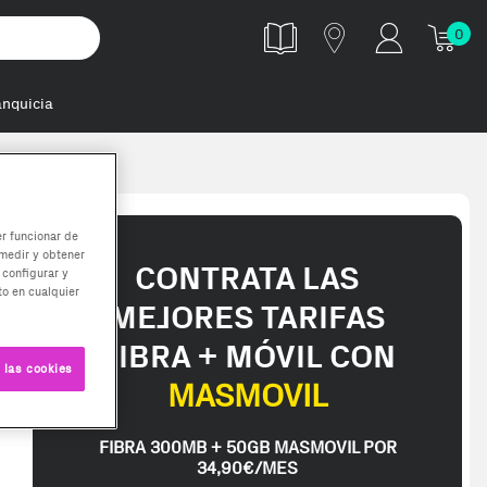
0
anquicia
er funcionar de
medir y obtener
CONTRATA LAS
 configurar y
o en cualquier
MEJORES TARIFAS
FIBRA + MÓVIL CON
 las cookies
MASMOVIL
FIBRA 300MB + 50GB MASMOVIL POR
34,90€/MES