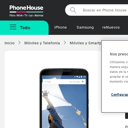
Phonehouse
Todo
iPhone
Samsung
reNuevos
Inicio
Móviles y Telefonía
Móviles y Smartphones
Go
Nos preoc
Utilizamos c
manera segur
datos de la 
aceptar el u
momento vis
Configura
O
P