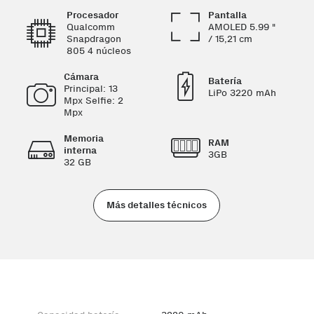
Procesador
Pantalla
Qualcomm
AMOLED 5.99 "
Snapdragon
/ 15,21 cm
805 4 núcleos
Cámara
Batería
Principal: 13
LiPo 3220 mAh
Mpx Selfie: 2
Mpx
Memoria
RAM
interna
3GB
32 GB
Más detalles técnicos