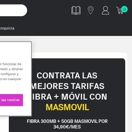
0
anquicia
er funcionar de
medir y obtener
CONTRATA LAS
 configurar y
o en cualquier
MEJORES TARIFAS
FIBRA + MÓVIL CON
 las cookies
MASMOVIL
FIBRA 300MB + 50GB MASMOVIL POR
34,90€/MES