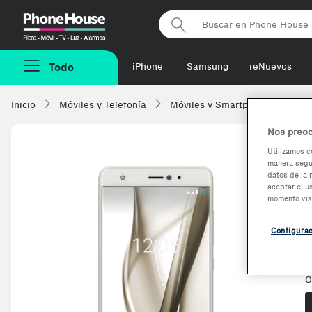
Phonehouse
Todo
iPhone
Samsung
reNuevos
Inicio
Móviles y Telefonía
Móviles y Smartphones
BQ
Nos preoc
Utilizamos c
manera segur
datos de la 
aceptar el u
momento vis
E
Configura
O