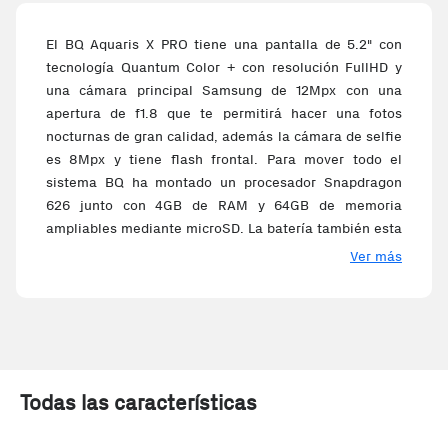
El BQ Aquaris X PRO tiene una pantalla de 5.2" con
tecnología Quantum Color + con resolución FullHD y
una cámara principal Samsung de 12Mpx con una
apertura de f1.8 que te permitirá hacer una fotos
nocturnas de gran calidad, además la cámara de selfie
es 8Mpx y tiene flash frontal. Para mover todo el
sistema BQ ha montado un procesador Snapdragon
626 junto con 4GB de RAM y 64GB de memoria
ampliables mediante microSD. La batería también esta
a la altura con una capacidad de 3100mAh.
Ver más
Todas las características