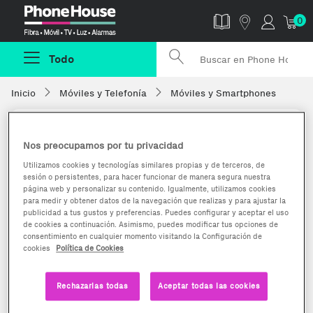
Phonehouse
0
Todo
Inicio
Móviles y Telefonía
Móviles y Smartphones
Nos preocupamos por tu privacidad
Utilizamos cookies y tecnologías similares propias y de terceros, de
sesión o persistentes, para hacer funcionar de manera segura nuestra
página web y personalizar su contenido. Igualmente, utilizamos cookies
para medir y obtener datos de la navegación que realizas y para ajustar la
publicidad a tus gustos y preferencias. Puedes configurar y aceptar el uso
de cookies a continuación. Asimismo, puedes modificar tus opciones de
consentimiento en cualquier momento visitando la Configuración de
cookies
Política de Cookies
Rechazarlas todas
Aceptar todas las cookies