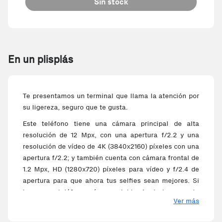
Sin stock
En un plisplás
Te presentamos un terminal que llama la atención por
su ligereza, seguro que te gusta.
Este teléfono tiene una cámara principal de alta
resolución de 12 Mpx, con una apertura f/2.2 y una
resolución de vídeo de 4K (3840x2160) píxeles con una
apertura f/2.2; y también cuenta con cámara frontal de
1.2 Mpx, HD (1280x720) píxeles para vídeo y f/2.4 de
apertura para que ahora tus selfies sean mejores. Si
buscas un teléfono más manejable, Apple te presenta
Ver más
un modelo de tamaño reducido, pues dispone de una
pantalla pequeña de solo 4 pulgadas (10.16 cm) para