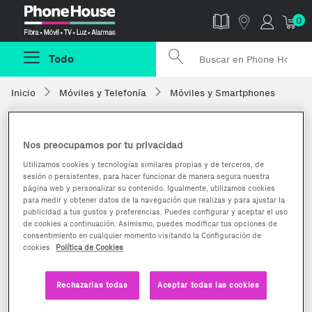
Phonehouse
0
Todo
Inicio
Móviles y Telefonía
Móviles y Smartphones
Nos preocupamos por tu privacidad
Utilizamos cookies y tecnologías similares propias y de terceros, de
sesión o persistentes, para hacer funcionar de manera segura nuestra
página web y personalizar su contenido. Igualmente, utilizamos cookies
para medir y obtener datos de la navegación que realizas y para ajustar la
publicidad a tus gustos y preferencias. Puedes configurar y aceptar el uso
de cookies a continuación. Asimismo, puedes modificar tus opciones de
consentimiento en cualquier momento visitando la Configuración de
cookies
Política de Cookies
Rechazarlas todas
Aceptar todas las cookies