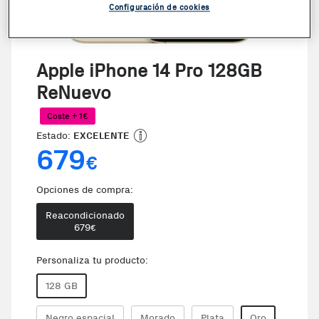
Configuración de cookies
Apple iPhone 14 Pro 128GB
ReNuevo
Coste + 1€
Estado:
EXCELENTE
679
€
Opciones de compra:
Reacondicionado
679
€
Personaliza tu producto:
128 GB
Negro espacial
Morado
Plata
Oro