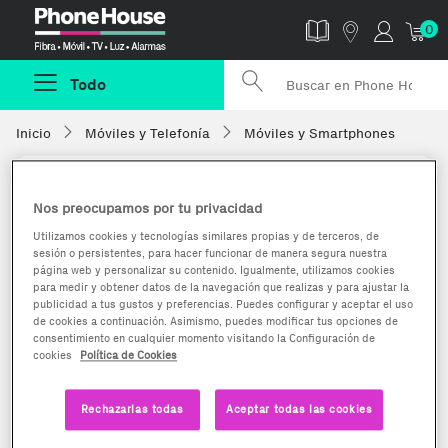
Phonehouse
0
Todo
Inicio
Móviles y Telefonía
Móviles y Smartphones
Nos preocupamos por tu privacidad
Utilizamos cookies y tecnologías similares propias y de terceros, de
sesión o persistentes, para hacer funcionar de manera segura nuestra
página web y personalizar su contenido. Igualmente, utilizamos cookies
para medir y obtener datos de la navegación que realizas y para ajustar la
publicidad a tus gustos y preferencias. Puedes configurar y aceptar el uso
de cookies a continuación. Asimismo, puedes modificar tus opciones de
consentimiento en cualquier momento visitando la Configuración de
cookies
Política de Cookies
Rechazarlas todas
Aceptar todas las cookies