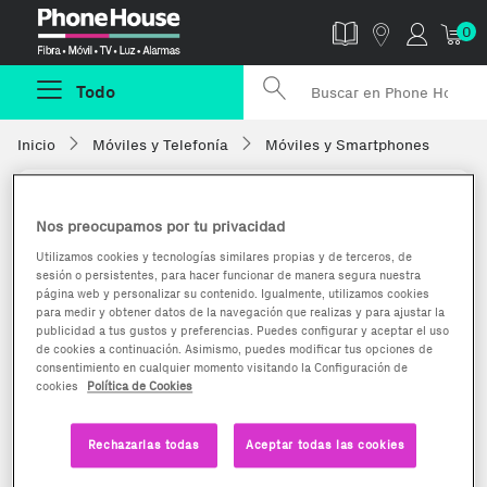
Phonehouse
0
Todo
Inicio
Móviles y Telefonía
Móviles y Smartphones
Nos preocupamos por tu privacidad
Utilizamos cookies y tecnologías similares propias y de terceros, de
sesión o persistentes, para hacer funcionar de manera segura nuestra
página web y personalizar su contenido. Igualmente, utilizamos cookies
para medir y obtener datos de la navegación que realizas y para ajustar la
publicidad a tus gustos y preferencias. Puedes configurar y aceptar el uso
de cookies a continuación. Asimismo, puedes modificar tus opciones de
consentimiento en cualquier momento visitando la Configuración de
cookies
Política de Cookies
Rechazarlas todas
Aceptar todas las cookies