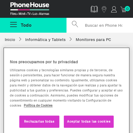
Phonehouse
0
Todo
Inicio
Informática y Tablets
Monitores para PC
Nos preocupamos por tu privacidad
Utilizamos cookies y tecnologías similares propias y de terceros, de
sesión o persistentes, para hacer funcionar de manera segura nuestra
página web y personalizar su contenido. Igualmente, utilizamos cookies
para medir y obtener datos de la navegación que realizas y para ajustar la
publicidad a tus gustos y preferencias. Puedes configurar y aceptar el uso
de cookies a continuación. Asimismo, puedes modificar tus opciones de
consentimiento en cualquier momento visitando la Configuración de
cookies
Política de Cookies
Rechazarlas todas
Aceptar todas las cookies