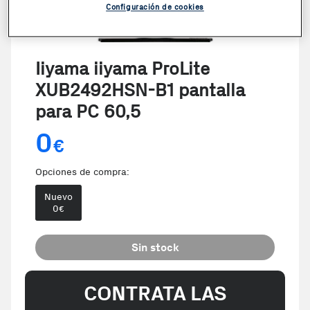
Configuración de cookies
Iiyama iiyama ProLite
XUB2492HSN-B1 pantalla
para PC 60,5
0
€
Opciones de compra:
Nuevo
0
€
Sin stock
CONTRATA LAS