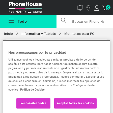
Phonehouse
0
Todo
Inicio
Informática y Tablets
Monitores para PC
Nos preocupamos por tu privacidad
Utilizamos cookies y tecnologías similares propias y de terceros, de
sesión o persistentes, para hacer funcionar de manera segura nuestra
página web y personalizar su contenido. Igualmente, utilizamos cookies
para medir y obtener datos de la navegación que realizas y para ajustar la
publicidad a tus gustos y preferencias. Puedes configurar y aceptar el uso
de cookies a continuación. Asimismo, puedes modificar tus opciones de
consentimiento en cualquier momento visitando la Configuración de
cookies
Política de Cookies
Rechazarlas todas
Aceptar todas las cookies