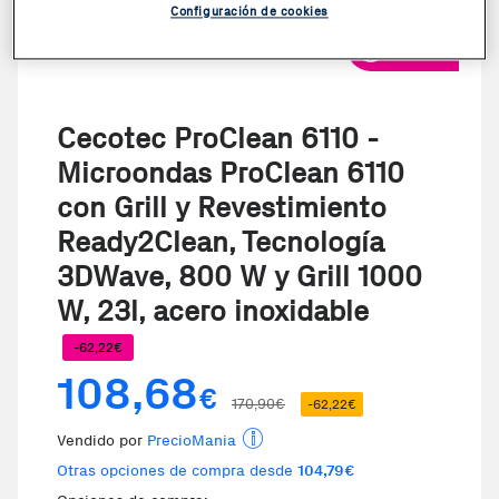
Configuración de cookies
VER VIDEO
Cecotec ProClean 6110 -
Microondas ProClean 6110
con Grill y Revestimiento
Ready2Clean, Tecnología
3DWave, 800 W y Grill 1000
W, 23l, acero inoxidable
-62,22€
108,68
€
170,90€
-62,22€
Vendido por
PrecioMania
Otras opciones de compra desde
104,79€