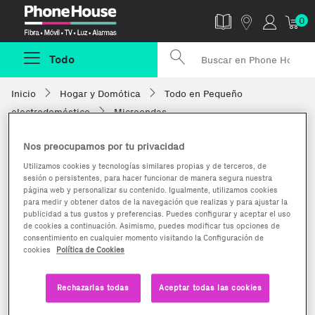
Phonehouse
0
Todo
Inicio
Hogar y Domótica
Todo en Pequeño
electrodoméstico
Microondas
Nos preocupamos por tu privacidad
Utilizamos cookies y tecnologías similares propias y de terceros, de
sesión o persistentes, para hacer funcionar de manera segura nuestra
página web y personalizar su contenido. Igualmente, utilizamos cookies
para medir y obtener datos de la navegación que realizas y para ajustar la
publicidad a tus gustos y preferencias. Puedes configurar y aceptar el uso
de cookies a continuación. Asimismo, puedes modificar tus opciones de
consentimiento en cualquier momento visitando la Configuración de
cookies
Política de Cookies
Rechazarlas todas
Aceptar todas las cookies