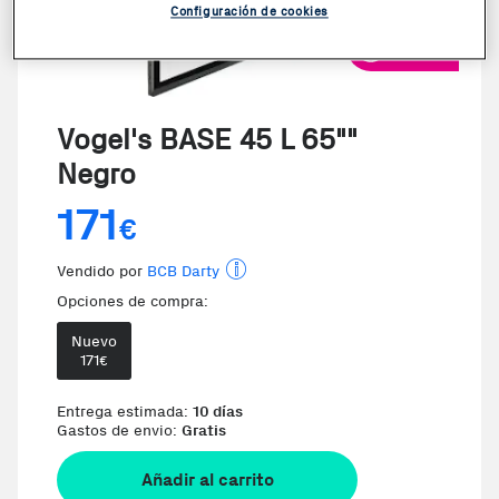
Configuración de cookies
VER VIDEO
Vogel's BASE 45 L 65""
Negro
171
€
Vendido por
BCB Darty
Opciones de compra:
Nuevo
171
€
Te damos la oportunidad de elegir 
Entrega estimada:
10 días
Gastos de envio:
Gratis
Añadir al carrito