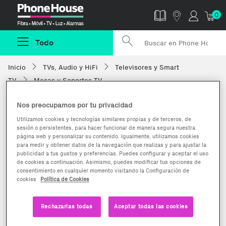
Phonehouse
0
Todo
Inicio
TVs, Audio y HiFi
Televisores y Smart
TV
Mesas y Soportes TV
Nos preocupamos por tu privacidad
Utilizamos cookies y tecnologías similares propias y de terceros, de
sesión o persistentes, para hacer funcionar de manera segura nuestra
página web y personalizar su contenido. Igualmente, utilizamos cookies
para medir y obtener datos de la navegación que realizas y para ajustar la
publicidad a tus gustos y preferencias. Puedes configurar y aceptar el uso
de cookies a continuación. Asimismo, puedes modificar tus opciones de
consentimiento en cualquier momento visitando la Configuración de
cookies
Política de Cookies
Rechazarlas todas
Aceptar todas las cookies