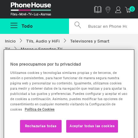
Phonehouse
0
Todo
Inicio
TVs, Audio y HiFi
Televisores y Smart
TV
Mesas y Soportes TV
Nos preocupamos por tu privacidad
Utilizamos cookies y tecnologías similares propias y de terceros, de
sesión o persistentes, para hacer funcionar de manera segura nuestra
página web y personalizar su contenido. Igualmente, utilizamos cookies
para medir y obtener datos de la navegación que realizas y para ajustar la
publicidad a tus gustos y preferencias. Puedes configurar y aceptar el uso
de cookies a continuación. Asimismo, puedes modificar tus opciones de
consentimiento en cualquier momento visitando la Configuración de
cookies
Política de Cookies
Rechazarlas todas
Aceptar todas las cookies