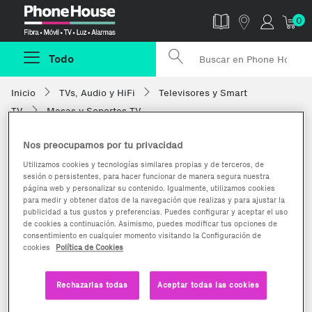
Phonehouse
0
Todo
Inicio
TVs, Audio y HiFi
Televisores y Smart
TV
Mesas y Soportes TV
Nos preocupamos por tu privacidad
Utilizamos cookies y tecnologías similares propias y de terceros, de
sesión o persistentes, para hacer funcionar de manera segura nuestra
página web y personalizar su contenido. Igualmente, utilizamos cookies
para medir y obtener datos de la navegación que realizas y para ajustar la
publicidad a tus gustos y preferencias. Puedes configurar y aceptar el uso
de cookies a continuación. Asimismo, puedes modificar tus opciones de
consentimiento en cualquier momento visitando la Configuración de
cookies
Política de Cookies
Rechazarlas todas
Aceptar todas las cookies