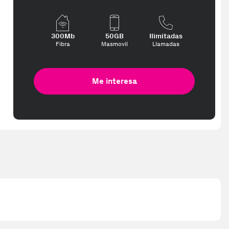
300Mb
50GB
Ilimitadas
Fibra
Masmovil
Llamadas
Me interesa