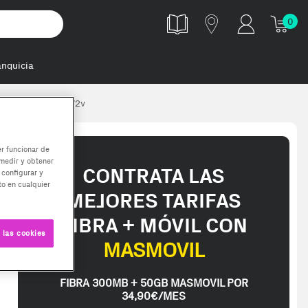
0
anquicia
2133 vlp, ts1ghr72v
er funcionar de
medir y obtener
CONTRATA LAS
 configurar y
o en cualquier
MEJORES TARIFAS
FIBRA + MÓVIL CON
 las cookies
MASMOVIL
FIBRA 300MB + 50GB MASMOVIL POR
34,90€/MES