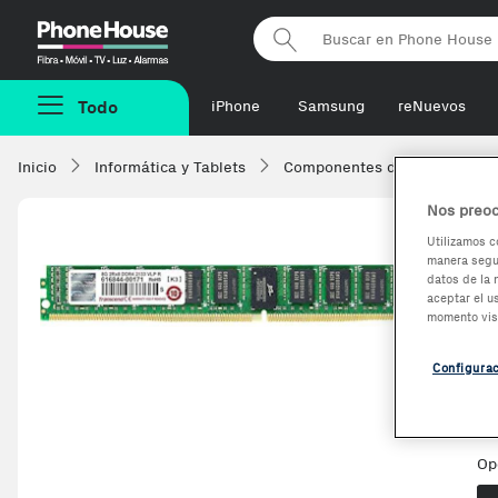
Phonehouse
Todo
iPhone
Samsung
reNuevos
Inicio
Informática y Tablets
Componentes de ordenadore
Nos preoc
Utilizamos c
manera segur
T
datos de la 
aceptar el u
t
momento vis
t
Configura
Op