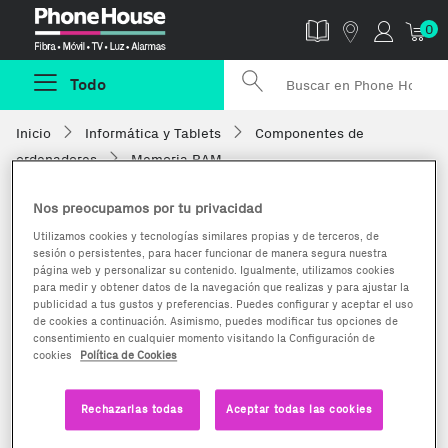
Phonehouse
0
Todo
Inicio
Informática y Tablets
Componentes de
ordenadores
Memoria RAM
Nos preocupamos por tu privacidad
Utilizamos cookies y tecnologías similares propias y de terceros, de
sesión o persistentes, para hacer funcionar de manera segura nuestra
página web y personalizar su contenido. Igualmente, utilizamos cookies
para medir y obtener datos de la navegación que realizas y para ajustar la
publicidad a tus gustos y preferencias. Puedes configurar y aceptar el uso
de cookies a continuación. Asimismo, puedes modificar tus opciones de
consentimiento en cualquier momento visitando la Configuración de
cookies
Política de Cookies
Rechazarlas todas
Aceptar todas las cookies