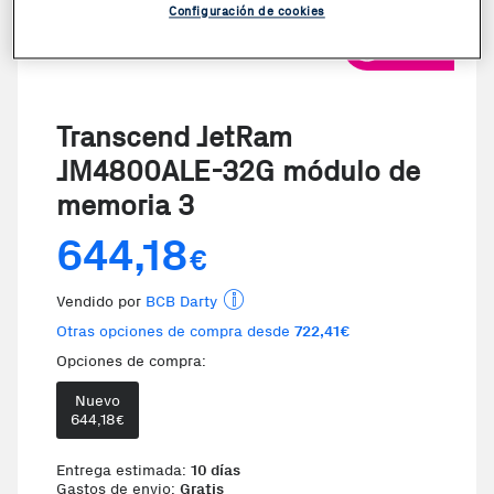
Configuración de cookies
VER VIDEO
Transcend JetRam
JM4800ALE-32G módulo de
memoria 3
644,18
€
Vendido por
BCB Darty
Otras opciones de compra desde
722,41€
Opciones de compra:
Nuevo
Te damos la oportunidad de elegir 
644,18
€
Entrega estimada:
10 días
Gastos de envio:
Gratis