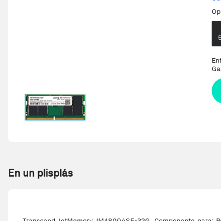
Op
En
Ga
En un plisplás
Transcend JetMemory JM4800ASE-32G. Componente para: Portá