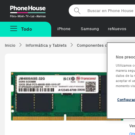
Phonehouse
Todo
iPhone
Samsung
reNuevos
Inicio
Informática y Tablets
Componentes de ordenadore
Nos preoc
Utilizamos c
manera segur
T
datos de la 
aceptar el u
J
momento vis
m
Configura
Ve
Ot