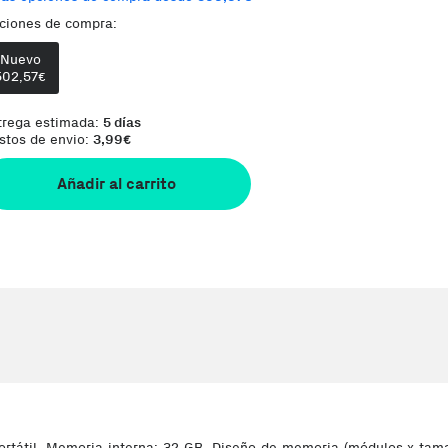
ciones de compra:
Comentario del vendedor:
Orders are shipp
Nuevo
502,57
€
trega estimada:
5 días
stos de envio:
3,99
€
Añadir al carrito
til, Memoria interna: 32 GB, Diseño de memoria (módulos x tamañ