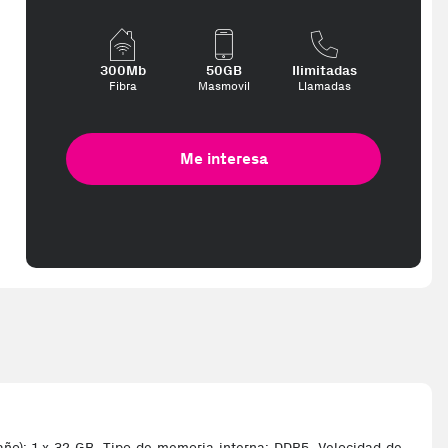
ed in 2-3 working days. Delivery times (3-10 days) might be delayed d
300Mb
50GB
Ilimitadas
Fibra
Masmovil
Llamadas
Me interesa
o): 1 x 32 GB, Tipo de memoria interna: DDR5, Velocidad de