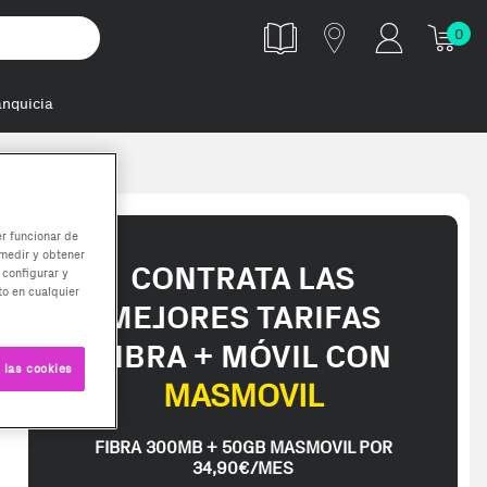
0
anquicia
ulo de memori
er funcionar de
medir y obtener
CONTRATA LAS
 configurar y
o en cualquier
MEJORES TARIFAS
FIBRA + MÓVIL CON
 las cookies
MASMOVIL
FIBRA 300MB + 50GB MASMOVIL POR
34,90€/MES