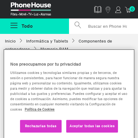
Phonehouse
0
Todo
Inicio
Informática y Tablets
Componentes de
ordenadores
Memoria RAM
Nos preocupamos por tu privacidad
Utilizamos cookies y tecnologías similares propias y de terceros, de
sesión o persistentes, para hacer funcionar de manera segura nuestra
página web y personalizar su contenido. Igualmente, utilizamos cookies
para medir y obtener datos de la navegación que realizas y para ajustar la
publicidad a tus gustos y preferencias. Puedes configurar y aceptar el uso
de cookies a continuación. Asimismo, puedes modificar tus opciones de
consentimiento en cualquier momento visitando la Configuración de
cookies
Política de Cookies
Rechazarlas todas
Aceptar todas las cookies