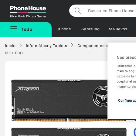
Phonehouse
Todo
iPhone
Samsung
reNuevos
Inicio
Informática y Tablets
Componentes de ordenadore
MHz ECC
Nos preoc
Utilizamos c
manera segur
datos de la 
aceptar el u
momento vis
Configura