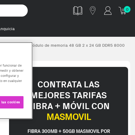
0
anquicia
0HC38EDC01 módulo de memoria 48 GB 2 x 24 GB DDR5 8000
er funcionar de
medir y obtener
 configurar y
o en cualquier
CONTRATA LAS
MEJORES TARIFAS
 las cookies
FIBRA + MÓVIL CON
MASMOVIL
FIBRA 300MB + 50GB MASMOVIL POR