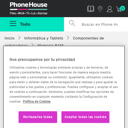
Phonehouse
0
Todo
Inicio
Informática y Tablets
Componentes de
ordenadores
Memoria RAM
Nos preocupamos por tu privacidad
Utilizamos cookies y tecnologías similares propias y de terceros, de
sesión o persistentes, para hacer funcionar de manera segura nuestra
página web y personalizar su contenido. Igualmente, utilizamos cookies
para medir y obtener datos de la navegación que realizas y para ajustar la
publicidad a tus gustos y preferencias. Puedes configurar y aceptar el uso
de cookies a continuación. Asimismo, puedes modificar tus opciones de
consentimiento en cualquier momento visitando la Configuración de
cookies
Política de Cookies
Rechazarlas todas
Aceptar todas las cookies