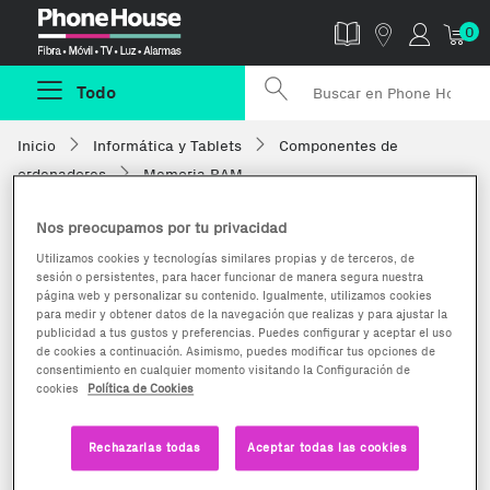
Phonehouse
0
Todo
Inicio
Informática y Tablets
Componentes de
ordenadores
Memoria RAM
Nos preocupamos por tu privacidad
Utilizamos cookies y tecnologías similares propias y de terceros, de
sesión o persistentes, para hacer funcionar de manera segura nuestra
página web y personalizar su contenido. Igualmente, utilizamos cookies
para medir y obtener datos de la navegación que realizas y para ajustar la
publicidad a tus gustos y preferencias. Puedes configurar y aceptar el uso
de cookies a continuación. Asimismo, puedes modificar tus opciones de
consentimiento en cualquier momento visitando la Configuración de
cookies
Política de Cookies
Rechazarlas todas
Aceptar todas las cookies