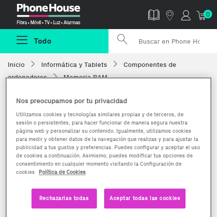
Phonehouse
0
Todo
Inicio
Informática y Tablets
Componentes de
ordenadores
Memoria RAM
Nos preocupamos por tu privacidad
Utilizamos cookies y tecnologías similares propias y de terceros, de
sesión o persistentes, para hacer funcionar de manera segura nuestra
página web y personalizar su contenido. Igualmente, utilizamos cookies
para medir y obtener datos de la navegación que realizas y para ajustar la
publicidad a tus gustos y preferencias. Puedes configurar y aceptar el uso
de cookies a continuación. Asimismo, puedes modificar tus opciones de
consentimiento en cualquier momento visitando la Configuración de
cookies
Política de Cookies
Rechazarlas todas
Aceptar todas las cookies