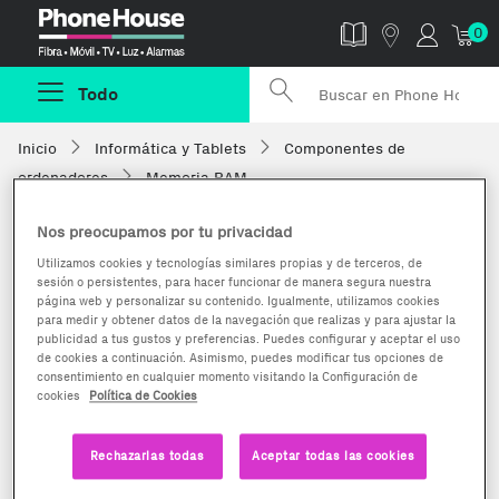
Phonehouse
0
Todo
Inicio
Informática y Tablets
Componentes de
ordenadores
Memoria RAM
Nos preocupamos por tu privacidad
Utilizamos cookies y tecnologías similares propias y de terceros, de
sesión o persistentes, para hacer funcionar de manera segura nuestra
página web y personalizar su contenido. Igualmente, utilizamos cookies
para medir y obtener datos de la navegación que realizas y para ajustar la
publicidad a tus gustos y preferencias. Puedes configurar y aceptar el uso
de cookies a continuación. Asimismo, puedes modificar tus opciones de
consentimiento en cualquier momento visitando la Configuración de
cookies
Política de Cookies
Rechazarlas todas
Aceptar todas las cookies