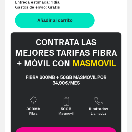
Entrega estimada:
1 día
Gastos de envio:
Gratis
Añadir al carrito
CONTRATA LAS
MEJORES TARIFAS FIBRA
+ MÓVIL CON
MASMOVIL
FIBRA 300MB + 50GB MASMOVIL POR
34,90€/MES
300Mb
50GB
Ilimitadas
Fibra
Masmovil
Llamadas