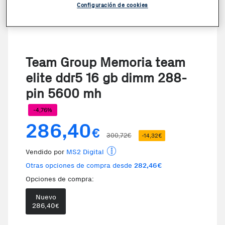
Configuración de cookies
Team Group Memoria team
elite ddr5 16 gb dimm 288-
pin 5600 mh
-4,76%
286,40
€
300,72€
-14,32€
Vendido por
MS2 Digital
Otras opciones de compra desde
282,46€
Opciones de compra:
Nuevo
Te damos la oportunidad de elegi
286,40
€