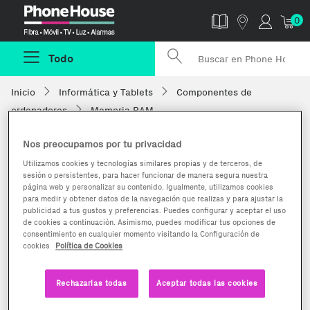
Phonehouse
0
Todo
Inicio
Informática y Tablets
Componentes de
ordenadores
Memoria RAM
Nos preocupamos por tu privacidad
Utilizamos cookies y tecnologías similares propias y de terceros, de
sesión o persistentes, para hacer funcionar de manera segura nuestra
página web y personalizar su contenido. Igualmente, utilizamos cookies
para medir y obtener datos de la navegación que realizas y para ajustar la
publicidad a tus gustos y preferencias. Puedes configurar y aceptar el uso
de cookies a continuación. Asimismo, puedes modificar tus opciones de
consentimiento en cualquier momento visitando la Configuración de
cookies
Política de Cookies
Rechazarlas todas
Aceptar todas las cookies