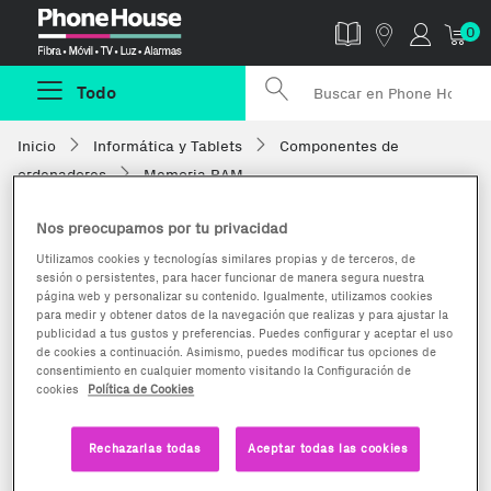
Phonehouse
0
Todo
Inicio
Informática y Tablets
Componentes de
ordenadores
Memoria RAM
Nos preocupamos por tu privacidad
Utilizamos cookies y tecnologías similares propias y de terceros, de
sesión o persistentes, para hacer funcionar de manera segura nuestra
página web y personalizar su contenido. Igualmente, utilizamos cookies
para medir y obtener datos de la navegación que realizas y para ajustar la
publicidad a tus gustos y preferencias. Puedes configurar y aceptar el uso
de cookies a continuación. Asimismo, puedes modificar tus opciones de
consentimiento en cualquier momento visitando la Configuración de
cookies
Política de Cookies
Rechazarlas todas
Aceptar todas las cookies