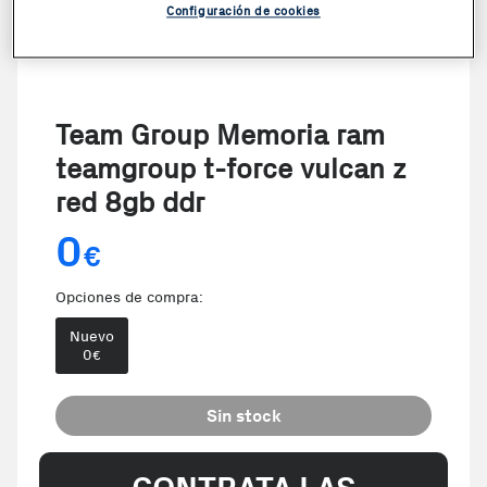
Configuración de cookies
Team Group Memoria ram
teamgroup t-force vulcan z
red 8gb ddr
0
€
Opciones de compra:
Nuevo
0
€
Sin stock